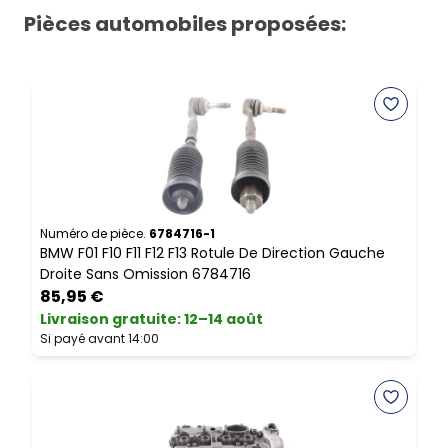
Pièces automobiles proposées:
Numéro de pièce.
6784716-1
N
BMW F01 F10 F11 F12 F13 Rotule De Direction Gauche
B
Droite Sans Omission 6784716
R
85,95 €
Livraison gratuite
:
12–14 août
L
Si payé avant 14:00
S