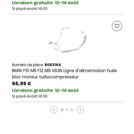
Livraison gratuite
:
12–14 août
L
Si payé avant 14:00
S
Numéro de pièce.
8053164
N
BMW F10 M5 F12 M6 S63N Ligne d'alimentation huile
A
bloc moteur turbocompresseur
66,95 €
Livraison gratuite
:
12–14 août
L
Si payé avant 14:00
S