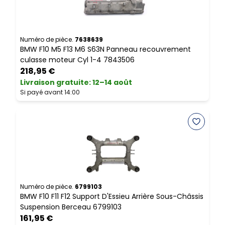
Numéro de pièce.
7638639
N
BMW F10 M5 F13 M6 S63N Panneau recouvrement
B
culasse moteur Cyl 1-4 7843506
M
218,95 €
Livraison gratuite
:
12–14 août
L
Si payé avant 14:00
S
Numéro de pièce.
6799103
N
BMW F10 F11 F12 Support D'Essieu Arrière Sous-Châssis
B
Suspension Berceau 6799103
161,95 €