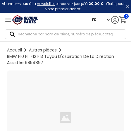
Abonnez-vous à la
newsletter
et recevez jusqu’à
20,00 €
offerts pour
votre premier achat!
0
language
Notif
Accueil
Autres pièces
BMW F10 F11 F12 F13 Tuyau D'aspiration De La Direction
Assistée 6854897
Loading...