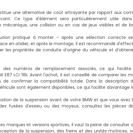
stitue une alternative de coût attrayante par rapport aux co
icant. Ce type d'élément sera particulièrement utile dans 
écanique, une collision ou en cas de jeux visibles et de b
lution pratique à monter – après une sélection correcte s
ace en atelier, et après le montage, il est recommandé d'effec
r les propriétés de conduite d'origine du véhicule et d'obten
es numéros de remplacement associés, ce qui facilite la
E87 LCI 116i. Avant l'achat, il est conseillé de comparer les
e confirmer la compatibilité totale. Dans la description d
véhicule sont également disponibles, ce qui facilite davantage l
ation de la suspension avant de votre BMW et que vous avez b
es fusées d'essieu ou des moyeux, consultez les pièces di
ntes marques et versions sportives, il vaut la peine de consulte
eption de la suspension, des freins et des unités motrices, v