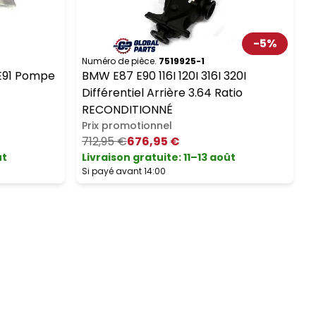
-
5
%
Numéro de pièce.
7519925-1
N
 E91 Pompe
BMW E87 E90 116I 120I 316I 320I
Différentiel Arrière 3.64 Ratio
RECONDITIONNÉ
Prix promotionnel
712,95 €
676,95 €
ût
Livraison gratuite
:
11–13 août
L
Si payé avant 14:00
S