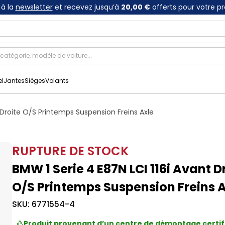
à la
newsletter
et recevez jusqu’à
20,00 €
offerts pour votre p
el
Jantes
Sièges
Volants
 Droite O/S Printemps Suspension Freins Axle
RUPTURE DE STOCK
BMW 1 Serie 4 E87N LCI 116i Avant D
O/S Printemps Suspension Freins 
SKU:
6771554-4
Produit provenant d’un centre de démontage certif