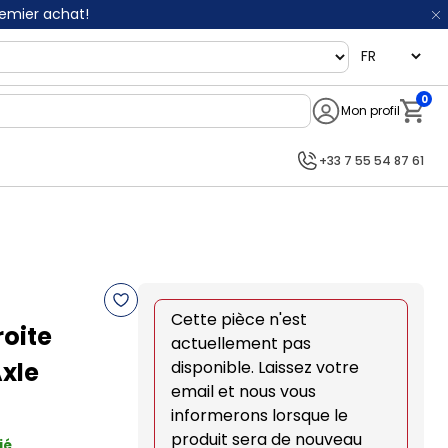
remier achat!
language
0
Mon profil
Notifi
+33 7 55 54 87 61
Cette pièce n'est
roite
actuellement pas
Axle
disponible. Laissez votre
email et nous vous
informerons lorsque le
produit sera de nouveau
ié