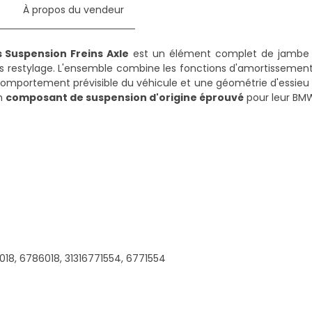
e
À propos du vendeur
s Suspension Freins Axle
est un élément complet de jambe 
s restylage. L'ensemble combine les fonctions d'amortissement
comportement prévisible du véhicule et une géométrie d'essieu 
un
composant de suspension d'origine éprouvé
pour leur BM
018, 6786018, 31316771554, 6771554