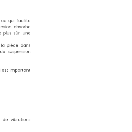
e qui facilite
ension absorbe
e plus sûr, une
e la pièce dans
 de suspension
i est important
 de vibrations