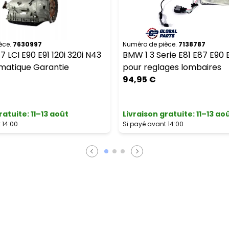
èce.
7630997
Numéro de pièce.
7138787
 LCI E90 E91 120i 320i N43
BMW 1 3 Serie E81 E87 E90
omatique Garantie
pour reglages lombaires
94,95 €
ratuite
:
11–13 août
Livraison gratuite
:
11–13 ao
 14:00
Si payé avant 14:00