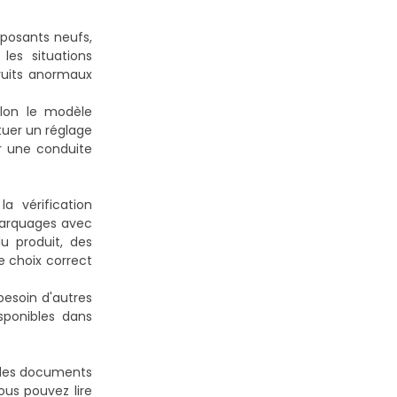
mposants neufs,
les situations
ruits anormaux
elon le modèle
tuer un réglage
ir une conduite
 vérification
 marquages avec
u produit, des
e choix correct
esoin d'autres
sponibles dans
r des documents
ous pouvez lire