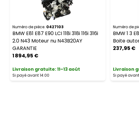
Numéro de pièce.
0427103
Numéro de pi
BMW E81 E87 E90 LCI 118i 318i 116i 316i
BMW 1 3 E87
2.0 N43 Moteur nu N43B20AY
Boite aut
GARANTIE
237,95 €
1 894,95 €
Livraison gratuite
:
11–13 août
Livraison g
Si payé avant 14:00
Si payé avant