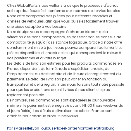
le signal
isolation
Chez GlobalParts, nous veillons à ce que le processus d'achat
ou l'alimentation
soit rapide, sécurisé et conforme aux normes de service locales.
Importance fonctionnelle et compatibilité avec d'autres
Notre offre comprend des pièces pour différents modèles et
composants
années de véhicules, afin que vous puissiez facilement trouver
Les éléments de la catégorie Divers assurent le bon
une pièce adaptée à vos besoins.
fonctionnement de l'équipement embarqué
Notre équipe vous accompagne à chaque étape - de la
sélection des bons composants, en passant par les conseils de
responsable du son, de la lecture de médias
compatibilité, jusqu'à l'assistance logistique. Grâce à notre offre
ou de la communication entre les appareils. Même
constamment mise à jour, vous pouvez comparer facilement les
un petit composant peut influencer la gestion
pièces disponibles et choisir celles qui correspondent le mieux à
de l'écran, le fonctionnement des commandes
vos préférences et à votre budget.
au panneau ou la qualité de la connexion avec les
Les délais de livraison estimés pour les produits commandés en
autres modules. Lors du choix d'un élément tel qu'un
France dépendent de la méthode d'expédition choisie, de
l'emplacement du destinataire et de l'heure d'enregistrement du
panneau de climatisation audi a3 8p
, il est nécessaire
paiement. Le délai de livraison peut varier en fonction du
de vérifier la disposition des boutons, le type
transporteur et de la région, mais nous faisons tout notre possible
de rétroéclairage et la compatibilité avec le cadre
pour que les expéditions soient livrées à nos clients le plus
central si la pièce est intégrée à la console.
rapidement possible.
Dans de nombreux cas, les pièces de ce groupe
De nombreuses commandes sont expédiées le jour ouvrable
fonctionnent avec des catégories telles que
même si le paiement est enregistré avant 14h00 (hors week-ends
et jours fériés). Les délais de livraison exacts en France sont
Autoradios
,
Amplificateurs
ou
Haut-parleurs
.
affichés pour chaque produit individuel.
Si l'extension du système est plus large, les
Multimédias
automobiles
peuvent servir de référence en tant que
Paris
Marseille
Lyon
Toulouse
Nicée
Nantes
Montpellier
Strasburg
section supérieure pour les éléments associés.