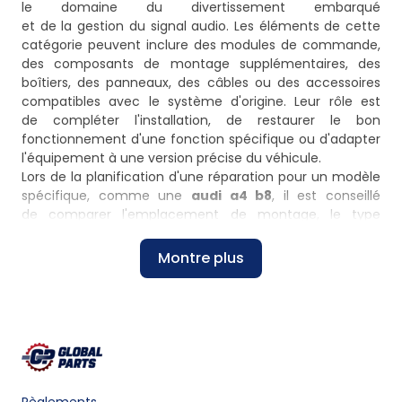
le domaine du divertissement embarqué
et de la gestion du signal audio. Les éléments de cette
catégorie peuvent inclure des modules de commande,
des composants de montage supplémentaires, des
boîtiers, des panneaux, des câbles ou des accessoires
compatibles avec le système d'origine. Leur rôle est
de compléter l'installation, de restaurer le bon
fonctionnement d'une fonction spécifique ou d'adapter
l'équipement à une version précise du véhicule.
Lors de la planification d'une réparation pour un modèle
spécifique, comme une
audi a4 b8
, il est conseillé
de comparer l'emplacement de montage, le type
de connecteur et la compatibilité avec la version
d'équipement. En pratique, le numéro OEM, les numéros
Montre plus
de remplacement et le mode de fixation de la pièce sur
la console, la boîte à gants ou le support intérieur sont
également déterminants.
Comparaison des variantes d'éléments de la catégorie
Divers
Type
Fonction
À vérifier
Élément
d'élément
principale
avant l'achat
associés