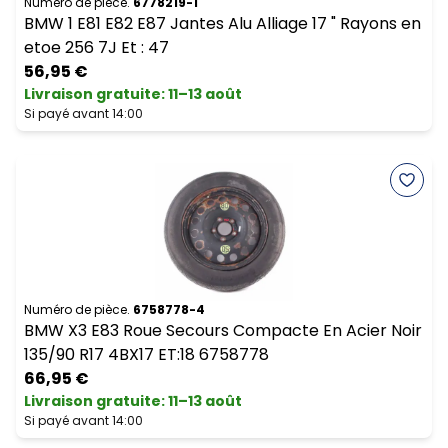
Numéro de pièce.
6778219-1
BMW 1 E81 E82 E87 Jantes Alu Alliage 17 " Rayons en
etoe 256 7J Et : 47
56,95 €
Livraison gratuite
:
11–13 août
Si payé avant 14:00
Numéro de pièce.
6758778-4
BMW X3 E83 Roue Secours Compacte En Acier Noir
135/90 R17 4BX17 ET:18 6758778
66,95 €
Livraison gratuite
:
11–13 août
Si payé avant 14:00