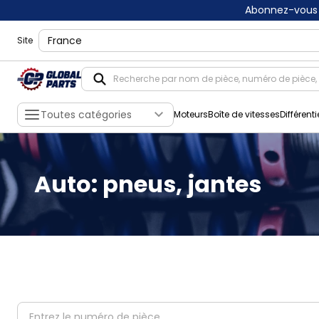
Abonnez-vous 
shippingLocation
Site
Toutes catégories
Moteurs
Boîte de vitesses
Différenti
Auto: pneus, jantes
partNumber