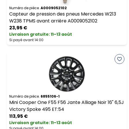
Numéro de pièce.
A0009052102
Capteur de pression des pneus Mercedes W213
W238 TPMS avant arrière A0009052102
23,95 €
Livraison gratuite
:
11–13 août
Si payé avant 14:00
Numéro de pièce.
6855106-1
Mini Cooper One F55 F56 Jante Alliage Noir 16" 6,5J
Victory Spoke 495 ET:54
113,95 €
Livraison gratuite
:
11–13 août
Si payé avant 14:00