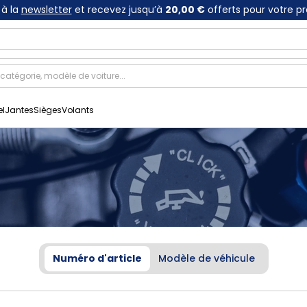
à la
newsletter
et recevez jusqu’à
20,00 €
offerts pour votre p
el
Jantes
Sièges
Volants
Numéro d'article
Modèle de véhicule