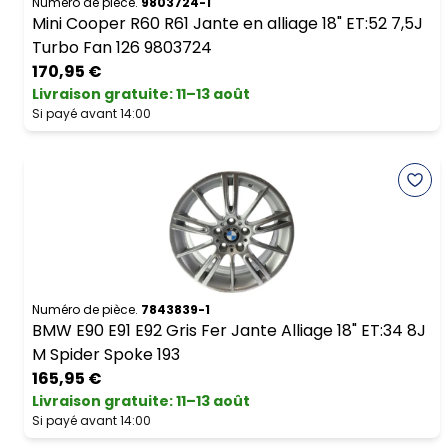
Numéro de pièce.
9803724-1
Mini Cooper R60 R61 Jante en alliage 18" ET:52 7,5J
Turbo Fan 126 9803724
170,95 €
Livraison gratuite
:
11–13 août
Si payé avant 14:00
Numéro de pièce.
7843839-1
BMW E90 E91 E92 Gris Fer Jante Alliage 18" ET:34 8J
M Spider Spoke 193
165,95 €
Livraison gratuite
:
11–13 août
Si payé avant 14:00