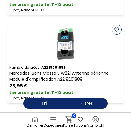
Livraison gratuite
:
11–13 août
Si payé avant 14:00
Numéro de pièce.
A2218201889
Mercedes-Benz Classe S W221 Antenne aérienne
Module d'amplification A2218201889
23,95 €
Livraison gratuite
:
11–13 août
Si payé avant 14:00
Tri
Filtres
0
Démarrer
Catégories
Panier
Favoris
Mon profil