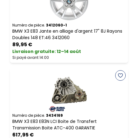
Numéro de pièce.
3412060-1
N
BMW X3 E83 Jante en alliage d'argent 17" 8J Rayons
B
Doubles 148 ET:46 3412060
V
89,95 €
Livraison gratuite
:
12–14 août
L
Si payé avant 14:00
S
Numéro de pièce.
3434169
N
BMW X3 E83 E83N LCI Boite de Transfert
B
Transmission Boite ATC-400 GARANTIE
617,95 €