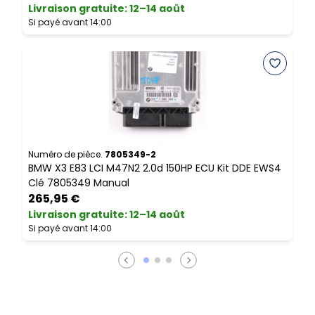
Livraison gratuite
:
12–14 août
L
Si payé avant 14:00
S
Numéro de pièce.
7805349-2
N
BMW X3 E83 LCI M47N2 2.0d 150HP ECU Kit DDE EWS4
B
Clé 7805349 Manual
d
265,95 €
Livraison gratuite
:
12–14 août
L
Si payé avant 14:00
S