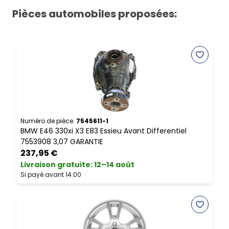
Pièces automobiles proposées:
Numéro de pièce.
7545611-1
N
BMW E46 330xi X3 E83 Essieu Avant Differentiel
B
7553908 3,07 GARANTIE
D
237,95 €
Livraison gratuite
:
12–14 août
L
Si payé avant 14:00
S