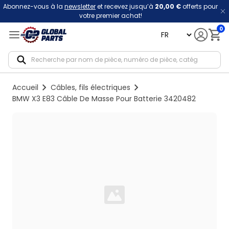
Abonnez-vous à la
newsletter
et recevez jusqu’à
20,00 €
offerts pour
votre premier achat!
0
language
Notif
Accueil
Câbles, fils électriques
BMW X3 E83 Câble De Masse Pour Batterie 3420482
Loading...