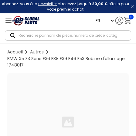
Abonnez-vous à la
newsletter
et recevez jusqu’à
20,00 €
offerts pour
votre premier achat!
0
language
Notif
Accueil
Autres
BMW X5 Z3 Serie E36 E38 E39 E46 E53 Bobine d'allumage
1748017
Loading...