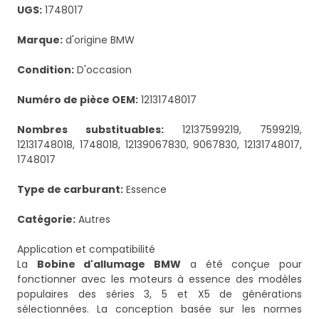
UGS:
1748017
Marque:
d'origine BMW
Condition:
D'occasion
Numéro de pièce OEM:
12131748017
Nombres substituables:
12137599219, 7599219,
12131748018, 1748018, 12139067830, 9067830, 12131748017,
1748017
Type de carburant:
Essence
Catégorie:
Autres
Application et compatibilité
La
Bobine d'allumage BMW
a été conçue pour
fonctionner avec les moteurs à essence des modèles
populaires des séries 3, 5 et X5 de générations
sélectionnées. La conception basée sur les normes