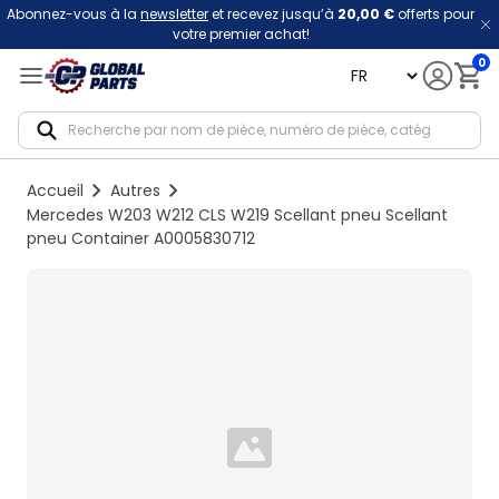
Abonnez-vous à la
newsletter
et recevez jusqu’à
20,00 €
offerts pour
votre premier achat!
0
language
Notif
Accueil
Autres
Mercedes W203 W212 CLS W219 Scellant pneu Scellant
pneu Container A0005830712
Loading...