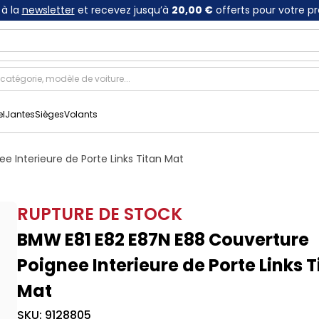
à la
newsletter
et recevez jusqu’à
20,00 €
offerts pour votre p
el
Jantes
Sièges
Volants
 Interieure de Porte Links Titan Mat
RUPTURE DE STOCK
BMW E81 E82 E87N E88 Couverture
Poignee Interieure de Porte Links T
Mat
SKU:
9128805