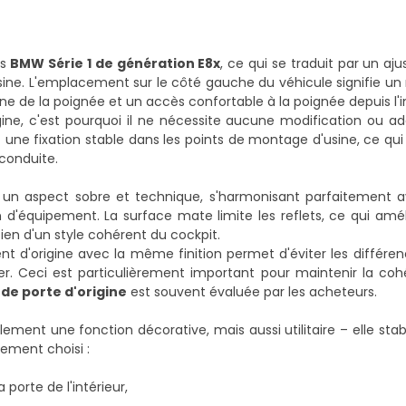
es
BMW Série 1 de génération E8x
, ce qui se traduit par un aj
sine. L'emplacement sur le côté gauche du véhicule signifie 
ne de la poignée et un accès confortable à la poignée depuis l'in
igine, c'est pourquoi il ne nécessite aucune modification ou a
une fixation stable dans les points de montage d'usine, ce qui l
 conduite.
r un aspect sobre et technique, s'harmonisant parfaitement a
 d'équipement. La surface mate limite les reflets, ce qui amél
ntien d'un style cohérent du cockpit.
 d'origine avec la même finition permet d'éviter les différen
r. Ceci est particulièrement important pour maintenir la coh
n de porte d'origine
est souvent évaluée par les acheteurs.
ment une fonction décorative, mais aussi utilitaire – elle stabi
ement choisi :
porte de l'intérieur,