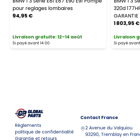
BMW 1 3 Serie E81 E87 E90 E91 Pompe
BMW 1 3 Se
pour reglages lombaires
320d 177H
94,95 €
GARANTIE
1 803,95 €
Livraison gratuite
:
12–14 août
Livraison g
Si payé avant 14:00
Si payé avant
Contact
France
Règlements
2 Avenue du Valquiou
politique de confidentialité
93290, Tremblay en Fra
Garantie et retours