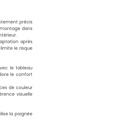
ustement précis
un montage dans
térieur.
daptation après
imite le risque
vec le tableau
iore le confort
ces de couleur
érence visuelle
lise la poignée