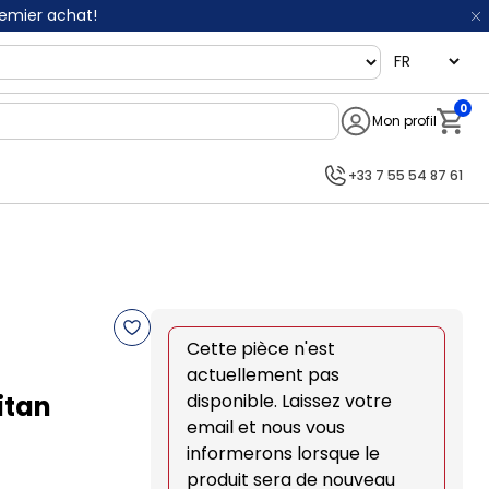
remier achat!
language
0
Mon profil
Notifi
+33 7 55 54 87 61
Cette pièce n'est
actuellement pas
itan
disponible. Laissez votre
email et nous vous
informerons lorsque le
produit sera de nouveau