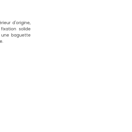
eur d'origine,
ixation solide
r une baguette
e.