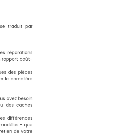
se traduit par
es réparations
n rapport coût-
ues des pièces
er le caractère
ous avez besoin
ou des caches
es différences
 modèles – que
retien de votre