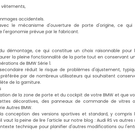
es vêtements,
ommages accidentels.
avec le mécanisme d'ouverture de porte d'origine, ce qui 
e l'ergonomie prévue par le fabricant.
 du démontage, ce qui constitue un choix raisonnable pour l
taurer la pleine fonctionnalité de la porte tout en conservant u
érations de BMW Série 1.
econdaire réduit le risque de problèmes d'ajustement, typiq
 préférée par de nombreux utilisateurs qui souhaitent conserv
ète de la garniture.
s
tion de la zone de porte et du cockpit de votre BMW et que v
ettes décoratives, des panneaux de commande de vitres 
rie
Autres BMW
.
 conception des versions sportives et standard, y compris l
 vaut la peine de lire l'article sur notre blog :
Audi RS vs autres
ntexte technique pour planifier d'autres modifications ou l'ent