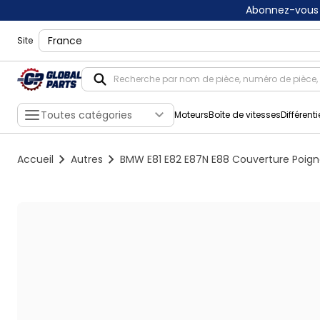
Abonnez-vous 
shippingLocation
Site
Toutes catégories
Moteurs
Boîte de vitesses
Différenti
Accueil
Autres
BMW E81 E82 E87N E88 Couverture Poignee