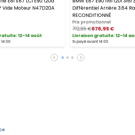
rie E81 E87 LCI E90 120d
BMW E87 E90 116I 120I 316I 
P Vide Moteur N47D20A
Différentiel Arrière 3.64 Ra
RECONDITIONNÉ
Prix promotionnel
712,95 €
676,95 €
ratuite
:
12–14 août
Livraison gratuite
:
12–14 ao
 14:00
Si payé avant 14:00
nce