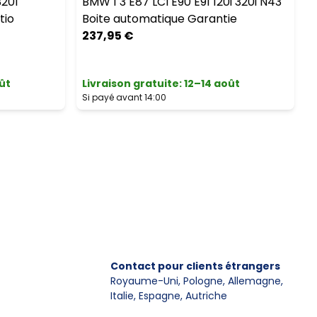
320I
BMW 1 3 E87 LCI E90 E91 120i 320i N43
tio
Boite automatique Garantie
237,95 €
ût
Livraison gratuite
:
12–14 août
L
Si payé avant 14:00
S
Contact pour clients étrangers
Royaume-Uni, Pologne, Allemagne
,
Italie, Espagne, Autriche