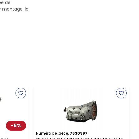
pe de
le montage, la
-
5
%
Numéro de pièce.
7630997
N