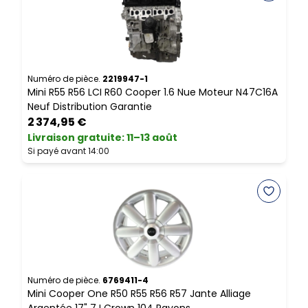
Numéro de pièce.
2219947-1
N
Mini R55 R56 LCI R60 Cooper 1.6 Nue Moteur N47C16A
M
Neuf Distribution Garantie
2 374,95 €
Livraison gratuite
:
11–13 août
L
Si payé avant 14:00
S
Numéro de pièce.
6769411-4
N
Mini Cooper One R50 R55 R56 R57 Jante Alliage
M