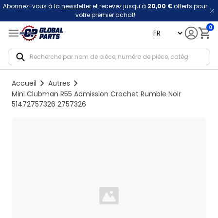
Abonnez-vous à la
newsletter
et recevez jusqu’à
20,00 €
offerts pour
votre premier achat!
0
language
Notif
Accueil
Autres
Mini Clubman R55 Admission Crochet Rumble Noir
51472757326 2757326
Loading...