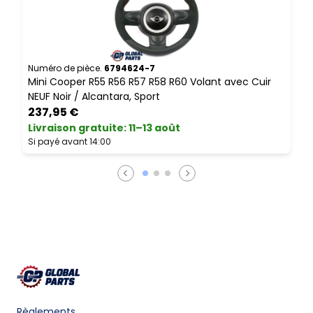
Numéro de pièce.
6794624-7
N
Mini Cooper R55 R56 R57 R58 R60 Volant avec Cuir
M
NEUF Noir / Alcantara, Sport
s
237,95 €
Livraison gratuite
:
11–13 août
L
Si payé avant 14:00
S
Règlements