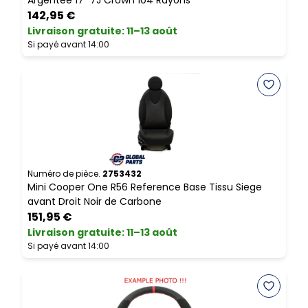
Argentée 17" 7J Crown 104 Rayons
S
142,95 €
Livraison gratuite
:
11–13 août
L
Si payé avant 14:00
S
Numéro de pièce.
2753432
N
Mini Cooper One R56 Reference Base Tissu Siege
M
avant Droit Noir de Carbone
N
151,95 €
Livraison gratuite
:
11–13 août
L
Si payé avant 14:00
S