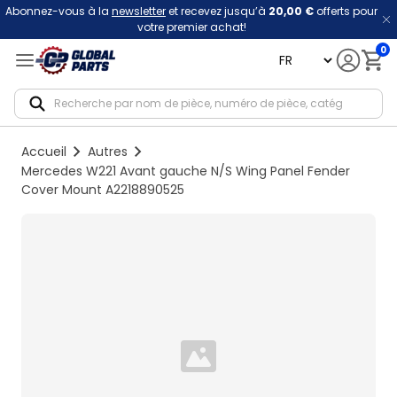
Abonnez-vous à la
newsletter
et recevez jusqu’à
20,00 €
offerts pour
votre premier achat!
0
language
Notif
Accueil
Autres
Mercedes W221 Avant gauche N/S Wing Panel Fender
Cover Mount A2218890525
Loading...