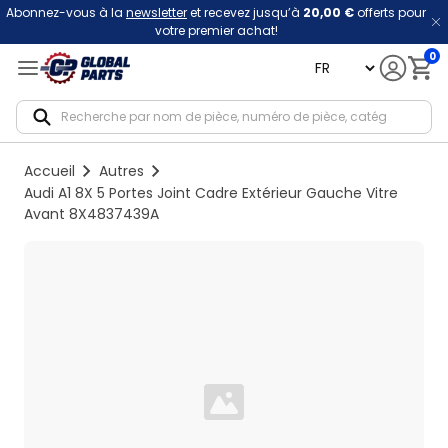
Abonnez-vous à la
newsletter
et recevez jusqu’à
20,00 €
offerts pour
votre premier achat!
0
language
Notif
Accueil
Autres
Audi A1 8X 5 Portes Joint Cadre Extérieur Gauche Vitre
Avant 8X4837439A
Loading...