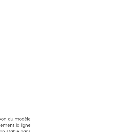
ayon du modèle
llement la ligne
ion stable dans