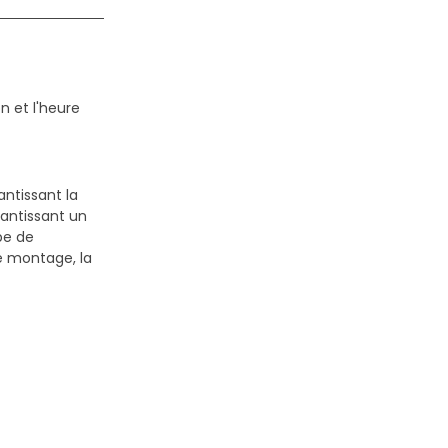
n et l'heure
antissant la
antissant un
pe de
le montage, la