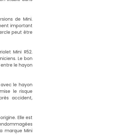
sions de Mini.
ement important
ercle peut être
olet Mini R52.
aniciens. Le bon
 entre le hayon
t avec le hayon
mise le risque
près accident,
igine. Elle est
es endommagées
 la marque Mini