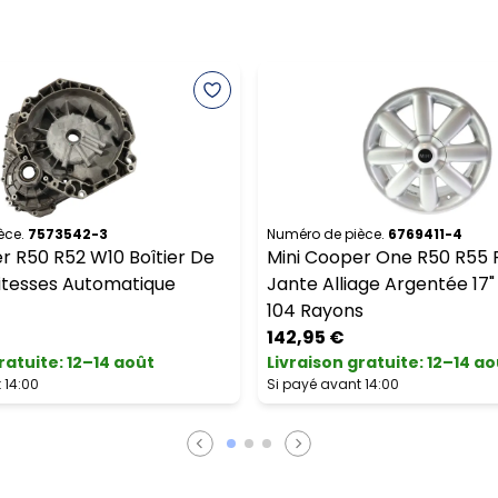
èce.
7573542-3
Numéro de pièce.
6769411-4
r R50 R52 W10 Boîtier De
Mini Cooper One R50 R55 
itesses Automatique
Jante Alliage Argentée 17
104 Rayons
142,95 €
ratuite
:
12–14 août
Livraison gratuite
:
12–14 ao
 14:00
Si payé avant 14:00