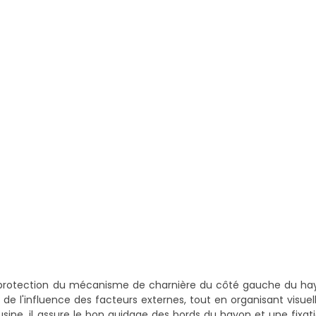
la protection du mécanisme de charnière du côté gauche du h
t de l'influence des facteurs externes, tout en organisant visue
sine, il assure le bon guidage des bords du hayon et une fixat