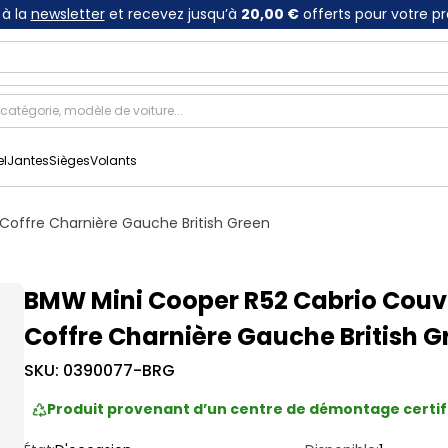
à la
newsletter
et recevez jusqu’à
20,00 €
offerts pour votre p
el
Jantes
Sièges
Volants
Coffre Charnière Gauche British Green
BMW Mini Cooper R52 Cabrio Couv
Coffre Charnière Gauche British G
SKU:
0390077-BRG
Produit provenant d’un centre de démontage certif