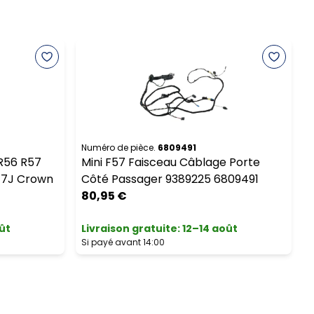
Numéro de pièce.
6809491
N
R56 R57
Mini F57 Faisceau Câblage Porte
" 7J Crown
Côté Passager 9389225 6809491
d
80,95 €
ût
Livraison gratuite
:
12–14 août
L
Si payé avant 14:00
S