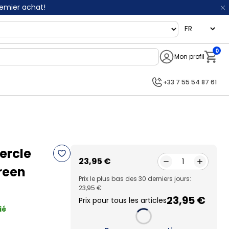
remier achat!
language
0
Mon profil
Notifi
+33 7 55 54 87 61
ercle
23,95 €
1
reen
Prix le plus bas des 30 derniers jours:
23,95 €
23,95 €
Prix pour tous les articles
ié