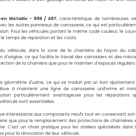
een Metallic - 895 / A67
, caractéristique de nombreuses ver
ec les autres panneaux de carrosserie, ce qui est particulièr
rosion. Pour les véhicules portant le même code couleur, le couv
le temps de réparation et les coûts.
u véhicule, dans la zone de la charnière du hayon du cabri
d'origine, ce qui facilite le travail des carrossiers et des méc
ection de la charnière que pour le maintien d'espaces réguliers
 la géométrie d'usine, ce qui se traduit par un bon ajustemen
ribue à maintenir une ligne de carrosserie uniforme et mini
tion particulièrement avantageuse pour les réparations a
véhicule sont essentielles.
tive intéressante aux composants neufs tout en conservant son or
rosserie que pour le remplacement des protections de charnièr
. C'est un choix pratique pour les ateliers spécialisés dans
s pour la rénovation de leur véhicule.