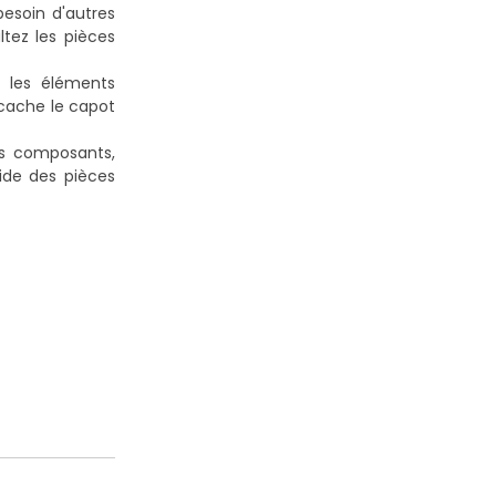
esoin d'autres
tez les pièces
t les éléments
 cache le capot
res composants,
ide des pièces