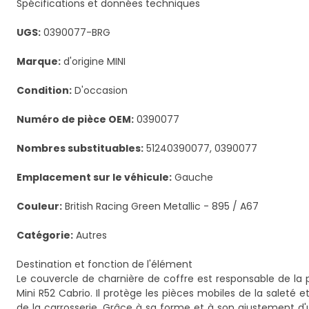
Spécifications et données techniques
UGS:
0390077-BRG
Marque:
d'origine MINI
Condition:
D'occasion
Numéro de pièce OEM:
0390077
Nombres substituables:
51240390077, 0390077
Emplacement sur le véhicule:
Gauche
Couleur:
British Racing Green Metallic - 895 / A67
Catégorie:
Autres
Destination et fonction de l'élément
Le couvercle de charnière de coffre est responsable de 
Mini R52 Cabrio. Il protège les pièces mobiles de la saleté e
de la carrosserie. Grâce à sa forme et à son ajustement d'u