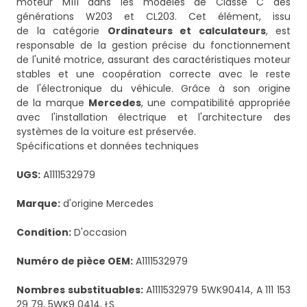
moteur M111 dans les modèles de Classe C des
générations W203 et CL203. Cet élément, issu
de la catégorie
Ordinateurs et calculateurs
, est
responsable de la gestion précise du fonctionnement
de l'unité motrice, assurant des caractéristiques moteur
stables et une coopération correcte avec le reste
de l'électronique du véhicule. Grâce à son origine
de la marque
Mercedes
, une compatibilité appropriée
avec l'installation électrique et l'architecture des
systèmes de la voiture est préservée.
Spécifications et données techniques
UGS:
A1111532979
Marque:
d'origine Mercedes
Condition:
D'occasion
Numéro de pièce OEM:
A1111532979
Nombres substituables:
A1111532979 5WK90414, A 111 153
29 79, 5WK9 0414, ŁS