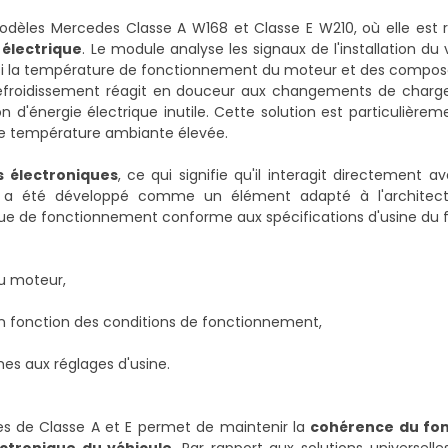
èles Mercedes Classe A W168 et Classe E W210, où elle est 
 électrique
. Le module analyse les signaux de l'installation du 
ainsi la température de fonctionnement du moteur et des composan
e refroidissement réagit en douceur aux changements de charge
d'énergie électrique inutile. Cette solution est particulière
s de température ambiante élevée.
s électroniques
, ce qui signifie qu'il interagit directement ave
 a été développé comme un élément adapté à l'architectu
ue de fonctionnement conforme aux spécifications d'usine du f
u moteur,
en fonction des conditions de fonctionnement,
es aux réglages d'usine.
ues de Classe A et E permet de maintenir la
cohérence du fo