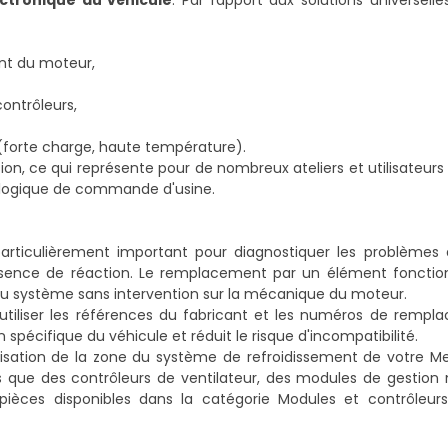
ectronique du véhicule
. Par rapport aux solutions universelle
nt du moteur,
ontrôleurs,
 (forte charge, haute température).
ion, ce qui représente pour de nombreux ateliers et utilisateu
a logique de commande d'usine.
rticulièrement important pour diagnostiquer les problèmes 
absence de réaction. Le remplacement par un élément fonct
u système sans intervention sur la mécanique du moteur.
 d'utiliser les références du fabricant et les numéros de remp
spécifique du véhicule et réduit le risque d'incompatibilité.
sation de la zone du système de refroidissement de votre M
 que des contrôleurs de ventilateur, des modules de gestion
 pièces disponibles dans la catégorie
Modules et contrôleurs