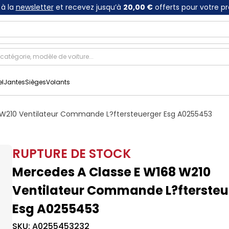
à la
newsletter
et recevez jusqu’à
20,00 €
offerts pour votre p
el
Jantes
Sièges
Volants
 W210 Ventilateur Commande L?ftersteuerger Esg A0255453
RUPTURE DE STOCK
Mercedes A Classe E W168 W210
Ventilateur Commande L?ftersteu
Esg A0255453
SKU:
A0255453232