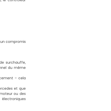
s, le contrôleur
rs un compromis
de surchauffe,
ionnel du même
lacement – cela
ercedes et que
 moteur ou des
 électroniques