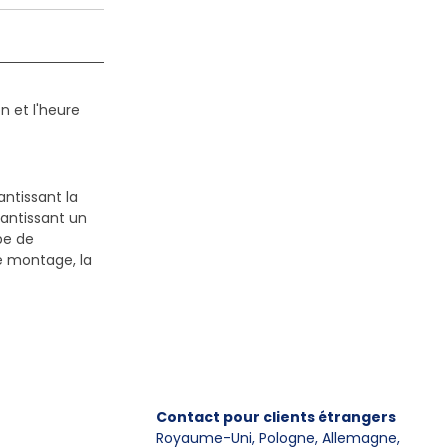
n et l'heure
antissant la
antissant un
pe de
le montage, la
Contact pour clients étrangers
Royaume-Uni, Pologne, Allemagne
,