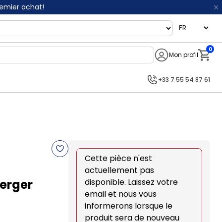
remier achat!
language
0
Mon profil
Notifi
+33 7 55 54 87 61
Cette pièce n'est
actuellement pas
erger
disponible. Laissez votre
email et nous vous
informerons lorsque le
produit sera de nouveau