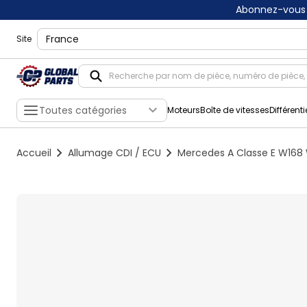
Abonnez-vous 
shippingLocation
Site
Toutes catégories
Moteurs
Boîte de vitesses
Différenti
Accueil
Allumage CDI / ECU
Mercedes A Classe E W168