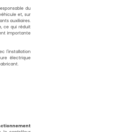
responsable du
véhicule et, sur
ts auxiliaires.
, ce qui réduit
ment importante
c l'installation
re électrique
abricant.
nctionnement