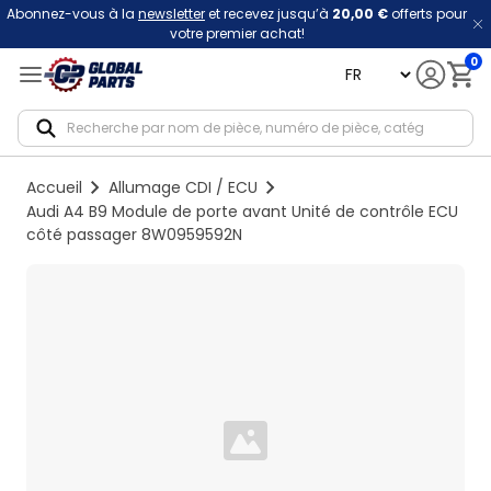
Abonnez-vous à la
newsletter
et recevez jusqu’à
20,00 €
offerts pour
votre premier achat!
0
language
Notif
Accueil
Allumage CDI / ECU
Audi A4 B9 Module de porte avant Unité de contrôle ECU
côté passager 8W0959592N
Loading...