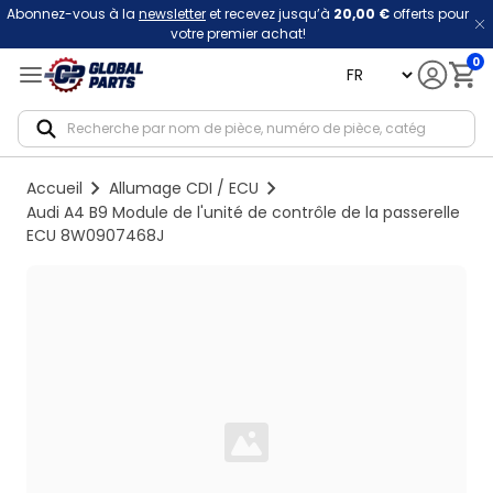
Abonnez-vous à la
newsletter
et recevez jusqu’à
20,00 €
offerts pour
votre premier achat!
0
language
Notif
Accueil
Allumage CDI / ECU
Audi A4 B9 Module de l'unité de contrôle de la passerelle
ECU 8W0907468J
Loading...