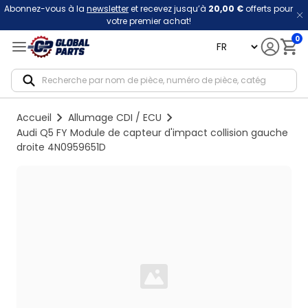
Abonnez-vous à la
newsletter
et recevez jusqu’à
20,00 €
offerts pour
votre premier achat!
0
language
Notif
Accueil
Allumage CDI / ECU
Audi Q5 FY Module de capteur d'impact collision gauche
droite 4N0959651D
Loading...