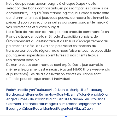
Notre équipe vous accompagne à chaque étape - de la
sélection des bons composants, en passant par les conseils de
compatibilité, jusqu'à l'assistance logistique. Grâce à notre offre
constamment mise à jour, vous pouvez comparer facilement les
pièces disponibles et choisir celles qui correspondent le mieux à
vos préférences et à votre budget.
Les délais de livraison estimés pour les produits commandés en
France dépendent de la méthode d'expédition choisie, de
l'emplacement du destinataire et de l'heure d'enregistrement du
paiement. Le délai de livraison peut varier en fonction du
transporteur et de la région, mais nous faisons tout notre possible
pour que les expéditions soient livrées à nos clients le plus
rapidement possible.
De nombreuses commandes sont expédiées le jour ouvrable
même si le paiement est enregistré avant 14h00 (hors week-ends
et jours fériés). Les délais de livraison exacts en France sont
affichés pour chaque produit individuel.
Paris
Marseille
Lyon
Toulouse
Nicée
Nantes
Montpellier
Strasburg
Bordeaux
Lille
Rennes
Reims
Hawr
Saint-Étienne
Tulon
Grenoble
Dijon
Angers
Nîmes
Villeurbanne
Saint-Denis
Le Mans
Aix-en-Provence
Clermont-Ferrand
Brest
Limoges
Tours
Amiens
Perpignan
Metz
Besançon
Orlean
Rouen
Montreuil
Argenteuil
Miluza
Caen