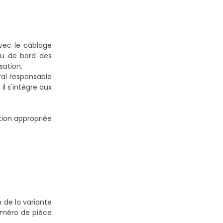
ec le câblage
au de bord des
sation.
ral responsable
l s'intègre aux
tion appropriée
 de la variante
numéro de pièce