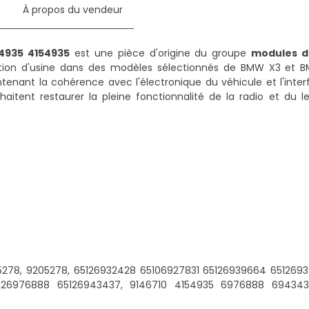
e
À propos du vendeur
4935 4154935
est une pièce d'origine du groupe
modules 
ation d'usine dans des modèles sélectionnés de BMW X3 et BM
nant la cohérence avec l'électronique du véhicule et l'interf
haitent restaurer la pleine fonctionnalité de la radio et du 
278, 9205278, 65126932428 65106927831 65126939664 651269
126976888 65126943437, 9146710 4154935 6976888 6943437