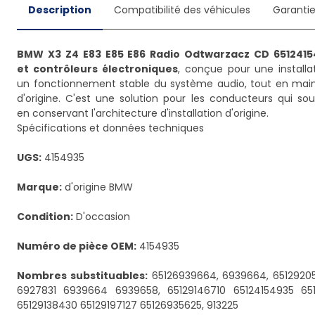
Description
Compatibilité des véhicules
Garanti
BMW X3 Z4 E83 E85 E86 Radio Odtwarzacz CD 6512415
et contrôleurs électroniques
, conçue pour une install
un fonctionnement stable du système audio, tout en mainte
d'origine. C'est une solution pour les conducteurs qui sou
en conservant l'architecture d'installation d'origine.
Spécifications et données techniques
UGS:
4154935
Marque:
d'origine BMW
Condition:
D'occasion
Numéro de pièce OEM:
4154935
Nombres substituables:
65126939664, 6939664, 65129205
6927831 6939664 6939658, 65129146710 65124154935 65
65129138430 65129197127 65126935625, 913225