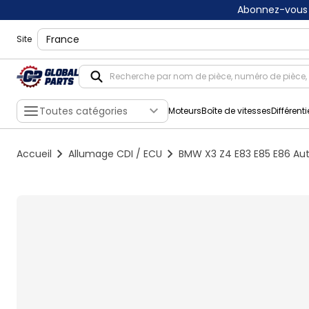
Abonnez-vous 
shippingLocation
Site
Toutes catégories
Moteurs
Boîte de vitesses
Différenti
Accueil
Allumage CDI / ECU
BMW X3 Z4 E83 E85 E86 Aut