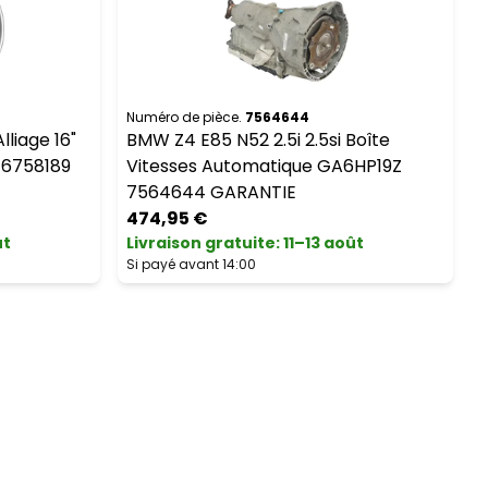
Numéro de pièce.
7564644
N
liage 16"
BMW Z4 E85 N52 2.5i 2.5si Boîte
J 6758189
Vitesses Automatique GA6HP19Z
7564644 GARANTIE
474,95 €
ût
Livraison gratuite
:
11–13 août
L
Si payé avant 14:00
S