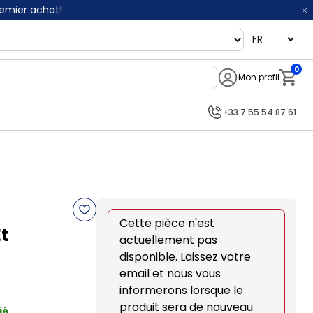
remier achat!
language
0
Mon profil
Notifi
+33 7 55 54 87 61
Cette pièce n'est
t
actuellement pas
disponible. Laissez votre
email et nous vous
informerons lorsque le
produit sera de nouveau
ié