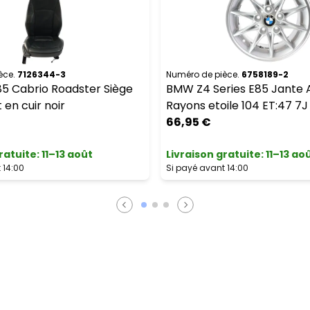
èce.
7126344-3
Numéro de pièce.
6758189-2
5 Cabrio Roadster Siège
BMW Z4 Series E85 Jante Al
 en cuir noir
Rayons etoile 104 ET:47 7
66,95 €
ratuite
:
11–13 août
Livraison gratuite
:
11–13 ao
 14:00
Si payé avant 14:00