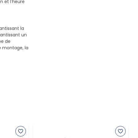
n et l'heure
antissant la
antissant un
pe de
le montage, la