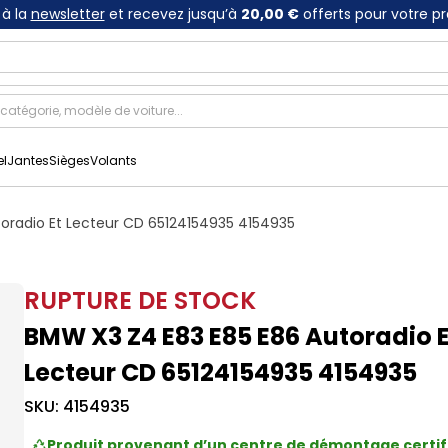
à la
newsletter
et recevez jusqu’à
20,00 €
offerts pour votre p
el
Jantes
Sièges
Volants
oradio Et Lecteur CD 65124154935 4154935
RUPTURE DE STOCK
BMW X3 Z4 E83 E85 E86 Autoradio E
Lecteur CD 65124154935 4154935
SKU:
4154935
Produit provenant d’un centre de démontage certif