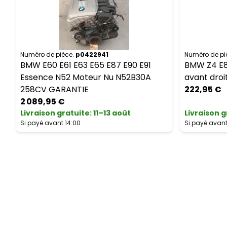
Numéro de pièce.
p0422941
Numéro de pi
BMW E60 E61 E63 E65 E87 E90 E91
BMW Z4 E8
Essence N52 Moteur Nu N52B30A
avant droit
258CV GARANTIE
222,95 €
2 089,95 €
Livraison gratuite
:
11–13 août
Livraison g
Si payé avant 14:00
Si payé avant