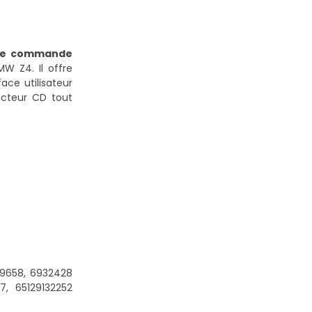
de commande
W Z4. Il offre
ace utilisateur
lecteur CD tout
39658, 6932428
, 65129132252